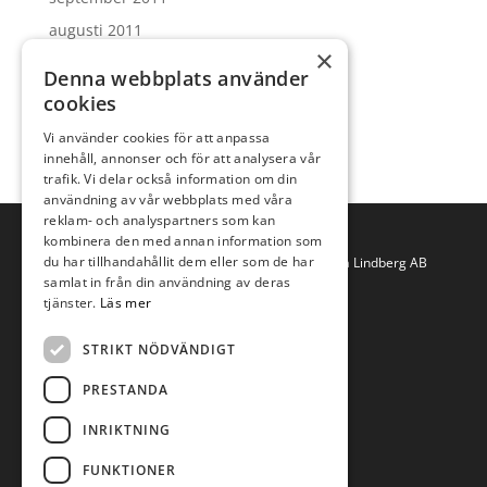
augusti 2011
×
juli 2011
Denna webbplats använder
juni 2011
cookies
maj 2011
Vi använder cookies för att anpassa
innehåll, annonser och för att analysera vår
trafik. Vi delar också information om din
användning av vår webbplats med våra
reklam- och analyspartners som kan
kombinera den med annan information som
du har tillhandahållit dem eller som de har
Copyright © 2019 Anna Lindberg AB
samlat in från din användning av deras
tjänster.
Läs mer
STRIKT NÖDVÄNDIGT
PRESTANDA
INRIKTNING
Villkor för webbshopen
FUNKTIONER
Cookies på sajten