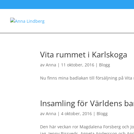
Vita rummet i Karlskoga
av
Anna
|
11 oktober, 2016
|
Blogg
Nu finns mina badlakan till försäljning på Vita
Insamling för Världens ba
av
Anna
|
4 oktober, 2016
|
Blogg
Den här veckan ror Magdalena Forsberg och Joha
jag, Jenny Rissveds, Agneta Andersson och Anna