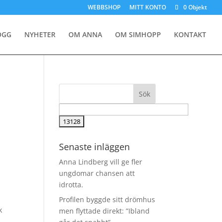
WEBBSHOP
MITT KONTO
0 Objekt
OGG
NYHETER
OM ANNA
OM SIMHOPP
KONTAKT
Senaste inläggen
Anna Lindberg vill ge fler
ungdomar chansen att
idrotta.
Profilen byggde sitt drömhus
k
men flyttade direkt: ”Ibland