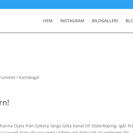
HEM
INSTAGRAM
BILDGALLERI
BL
 rummet i Karlskoga!
rn!
nna Ojala från Sjötorp längs Göta Kanal till Söderköping. Igår fic
 Laurell äran att vara med i båten och bidra till insamlingen för