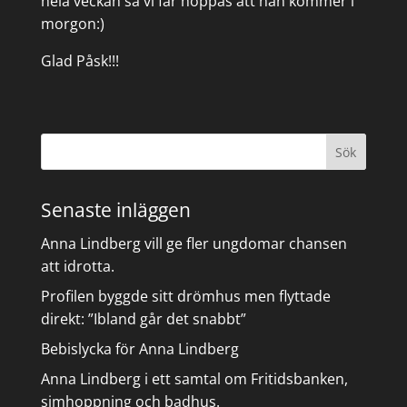
hela veckan så vi får hoppas att han kommer i
morgon:)
Glad Påsk!!!
Senaste inläggen
Anna Lindberg vill ge fler ungdomar chansen
att idrotta.
Profilen byggde sitt drömhus men flyttade
direkt: ”Ibland går det snabbt”
Bebislycka för Anna Lindberg
Anna Lindberg i ett samtal om Fritidsbanken,
simhoppning och badhus.