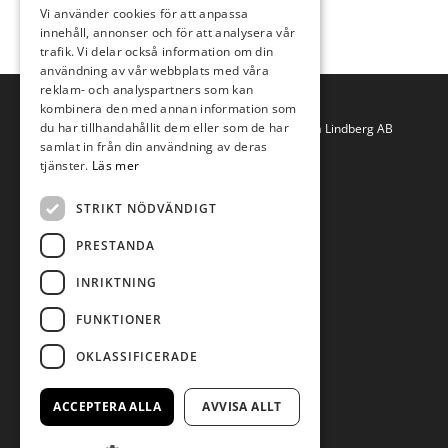
maj 2011
Vi använder cookies för att anpassa
innehåll, annonser och för att analysera vår
trafik. Vi delar också information om din
användning av vår webbplats med våra
reklam- och analyspartners som kan
kombinera den med annan information som
du har tillhandahållit dem eller som de har
Copyright © 2019 Anna Lindberg AB
samlat in från din användning av deras
tjänster.
Läs mer
STRIKT NÖDVÄNDIGT
PRESTANDA
INRIKTNING
Villkor för webbshopen
FUNKTIONER
Cookies på sajten
Integritetspolicy
OKLASSIFICERADE
ACCEPTERA ALLA
AVVISA ALLT