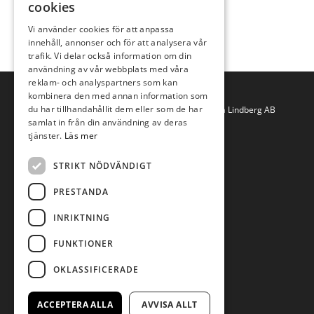
juni 2011
cookies
maj 2011
Vi använder cookies för att anpassa
innehåll, annonser och för att analysera vår
trafik. Vi delar också information om din
användning av vår webbplats med våra
reklam- och analyspartners som kan
kombinera den med annan information som
du har tillhandahållit dem eller som de har
Copyright © 2019 Anna Lindberg AB
samlat in från din användning av deras
tjänster.
Läs mer
STRIKT NÖDVÄNDIGT
PRESTANDA
INRIKTNING
Villkor för webbshopen
FUNKTIONER
Cookies på sajten
Integritetspolicy
OKLASSIFICERADE
ACCEPTERA ALLA
AVVISA ALLT